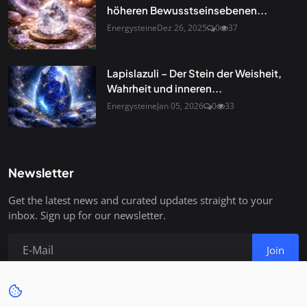
höheren Bewusstseinsebenen...
Energysteine
Dez 26, 2025
0
37
Lapislazuli – Der Stein der Weisheit,
Wahrheit und inneren...
Energysteine
Jan 05, 2026
0
33
Newsletter
Get the latest news and curated updates straight to your
inbox. Sign up for our newsletter.
Join