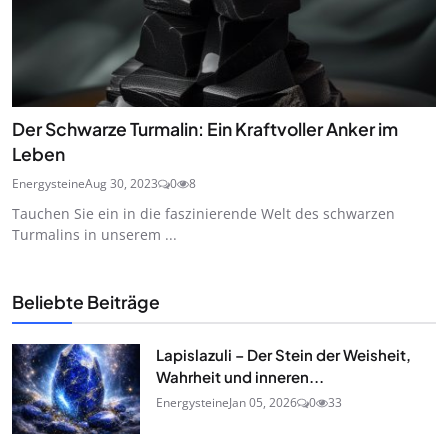
Der Schwarze Turmalin: Ein Kraftvoller Anker im
Leben
Energysteine
Aug 30, 2023
0
8
Tauchen Sie ein in die faszinierende Welt des schwarzen
Turmalins in unserem ...
Beliebte Beiträge
Lapislazuli – Der Stein der Weisheit,
Wahrheit und inneren...
Energysteine
Jan 05, 2026
0
33