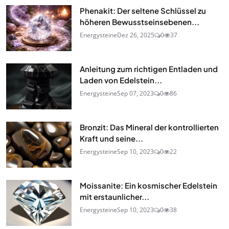
Phenakit: Der seltene Schlüssel zu
höheren Bewusstseinsebenen...
Energysteine
Dez 26, 2025
0
37
Anleitung zum richtigen Entladen und
Laden von Edelstein...
Energysteine
Sep 07, 2023
0
86
Bronzit: Das Mineral der kontrollierten
Kraft und seine...
Energysteine
Sep 10, 2023
0
22
Moissanite: Ein kosmischer Edelstein
mit erstaunlicher...
Energysteine
Sep 10, 2023
0
38