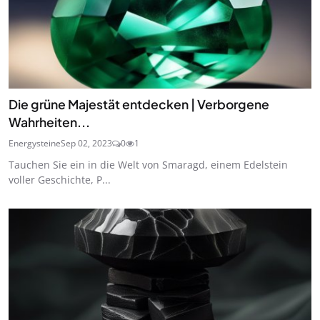
Die grüne Majestät entdecken | Verborgene
Wahrheiten...
Energysteine
Sep 02, 2023
0
1
Tauchen Sie ein in die Welt von Smaragd, einem Edelstein
voller Geschichte, P...