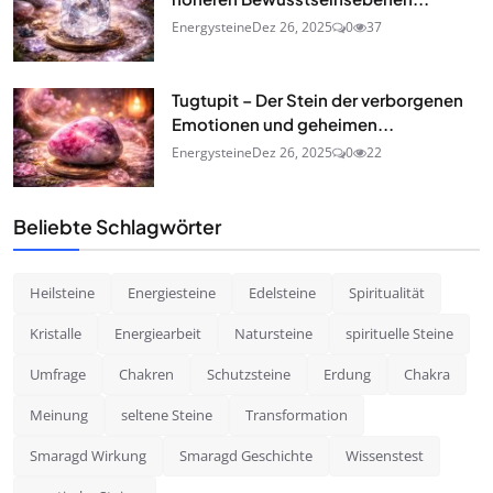
Energysteine
Dez 26, 2025
0
37
Tugtupit – Der Stein der verborgenen
Emotionen und geheimen...
Energysteine
Dez 26, 2025
0
22
Beliebte Schlagwörter
Heilsteine
Energiesteine
Edelsteine
Spiritualität
Kristalle
Energiearbeit
Natursteine
spirituelle Steine
Umfrage
Chakren
Schutzsteine
Erdung
Chakra
Meinung
seltene Steine
Transformation
Smaragd Wirkung
Smaragd Geschichte
Wissenstest