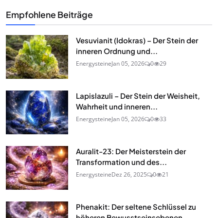
Empfohlene Beiträge
Vesuvianit (Idokras) – Der Stein der
inneren Ordnung und...
Energysteine
Jan 05, 2026
0
29
Lapislazuli – Der Stein der Weisheit,
Wahrheit und inneren...
Energysteine
Jan 05, 2026
0
33
Auralit-23: Der Meisterstein der
Transformation und des...
Energysteine
Dez 26, 2025
0
21
Phenakit: Der seltene Schlüssel zu
höheren Bewusstseinsebenen...