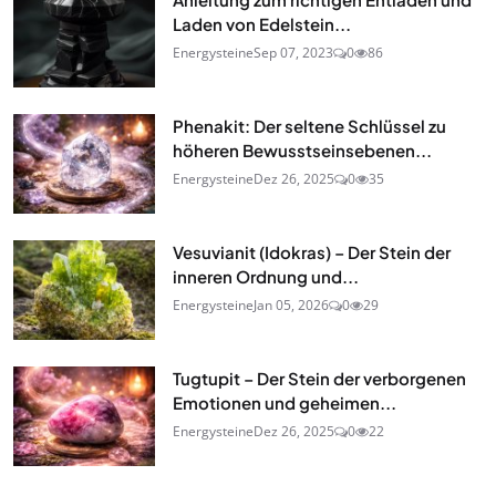
Laden von Edelstein...
Energysteine
Sep 07, 2023
0
86
Phenakit: Der seltene Schlüssel zu
höheren Bewusstseinsebenen...
Energysteine
Dez 26, 2025
0
35
Vesuvianit (Idokras) – Der Stein der
inneren Ordnung und...
Energysteine
Jan 05, 2026
0
29
Tugtupit – Der Stein der verborgenen
Emotionen und geheimen...
Energysteine
Dez 26, 2025
0
22