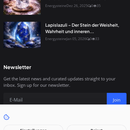
Energysteine
Dez 26, 2025
0
35
Lapislazuli – Der Stein der Weisheit,
Wahrheit und inneren...
Energysteine
Jan 05, 2026
0
33
Newsletter
Get the latest news and curated updates straight to your
inbox. Sign up for our newsletter.
Join