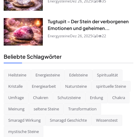
Energysteine
Dez 26, 2025
0
35
Tugtupit – Der Stein der verborgenen
Emotionen und geheimen...
Energysteine
Dez 26, 2025
0
22
Beliebte Schlagwörter
Heilsteine
Energiesteine
Edelsteine
Spiritualität
Kristalle
Energiearbeit
Natursteine
spirituelle Steine
Umfrage
Chakren
Schutzsteine
Erdung
Chakra
Meinung
seltene Steine
Transformation
Smaragd Wirkung
Smaragd Geschichte
Wissenstest
mystische Steine