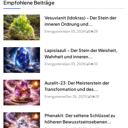
Empfohlene Beiträge
Vesuvianit (Idokras) – Der Stein der
inneren Ordnung und...
Energysteine
Jan 05, 2026
0
29
Lapislazuli – Der Stein der Weisheit,
Wahrheit und inneren...
Energysteine
Jan 05, 2026
0
33
Auralit-23: Der Meisterstein der
Transformation und des...
Energysteine
Dez 26, 2025
0
20
Phenakit: Der seltene Schlüssel zu
höheren Bewusstseinsebenen...