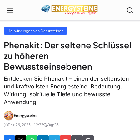
Heilwirkungen von Natursteinen
Phenakit: Der seltene Schlüssel
zu höheren
Bewusstseinsebenen
Entdecken Sie Phenakit – einen der seltensten
und kraftvollsten Energiesteine. Bedeutung,
Wirkung, spirituelle Tiefe und bewusste
Anwendung.
Energysteine
Dez 26, 2025 - 12:33
0
35