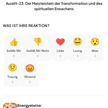
Auralit-23: Der Meisterstein der Transformation und des
spirituellen Erwachens
WAS IST IHRE REAKTION?
Gefällt Mir
Gefällt Mir Nicht
Liebe
Lustig
Wow
0
0
0
0
0
Traurig
Wütend
0
0
Energysteine