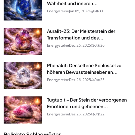
Wahrheit und inneren...
Energysteine
Jan 05, 2026
0
33
Auralit-23: Der Meisterstein der
Transformation und des...
Energysteine
Dez 26, 2025
0
20
Phenakit: Der seltene Schlüssel zu
höheren Bewusstseinsebenen...
Energysteine
Dez 26, 2025
0
35
Tugtupit – Der Stein der verborgenen
Emotionen und geheimen...
Energysteine
Dez 26, 2025
0
22
Beliebte Schlagwörter