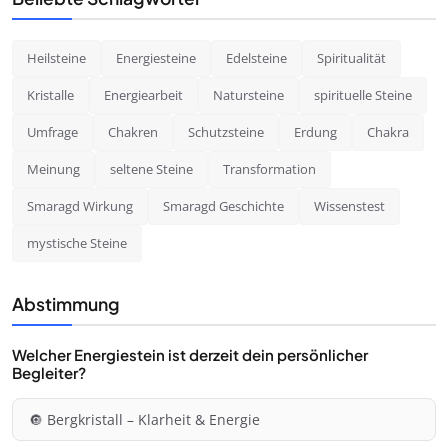
Heilsteine
Energiesteine
Edelsteine
Spiritualität
Kristalle
Energiearbeit
Natursteine
spirituelle Steine
Umfrage
Chakren
Schutzsteine
Erdung
Chakra
Meinung
seltene Steine
Transformation
Smaragd Wirkung
Smaragd Geschichte
Wissenstest
mystische Steine
Abstimmung
Welcher Energiestein ist derzeit dein persönlicher
Begleiter?
🔘 Bergkristall – Klarheit & Energie