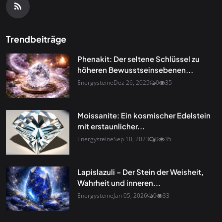
Trendbeiträge
Phenakit: Der seltene Schlüssel zu
höheren Bewusstseinsebenen...
Energysteine
Dez 26, 2025
0
35
Moissanite: Ein kosmischer Edelstein
mit erstaunlicher...
Energysteine
Sep 10, 2023
0
35
Lapislazuli – Der Stein der Weisheit,
Wahrheit und inneren...
Energysteine
Jan 05, 2026
0
33