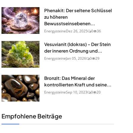
Phenakit: Der seltene Schlüssel
zu höheren
Bewusstseinsebenen...
Energysteine
Dez 26, 2025
0
36
Vesuvianit (Idokras) – Der Stein
der inneren Ordnung und...
Energysteine
Jan 05, 2026
0
29
Bronzit: Das Mineral der
kontrollierten Kraft und seine...
Energysteine
Sep 10, 2023
0
20
Empfohlene Beiträge