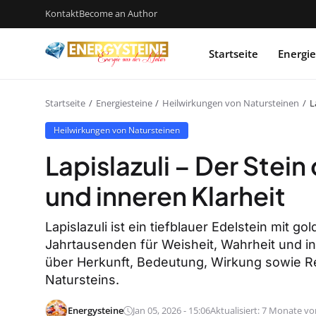
Kontakt
Become an Author
Startseite
Energie
Startseite
Energiesteine
Heilwirkungen von Natursteinen
L
Heilwirkungen von Natursteinen
Lapislazuli – Der Stein
und inneren Klarheit
Lapislazuli ist ein tiefblauer Edelstein mit g
Jahrtausenden für Weisheit, Wahrheit und in
über Herkunft, Bedeutung, Wirkung sowie R
Natursteins.
Energysteine
Jan 05, 2026 - 15:06
Aktualisiert: 7 Monate vo