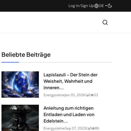
Log In
/
Sign Up
DE
Beliebte Beiträge
Lapislazuli – Der Stein der
Weisheit, Wahrheit und
inneren...
Energysteine
Jan 05, 2026
0
33
Anleitung zum richtigen
Entladen und Laden von
Edelstein...
Energysteine
Sep 07, 2023
0
86