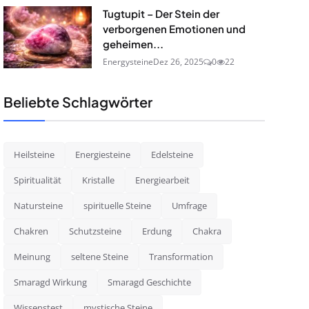
Tugtupit – Der Stein der
verborgenen Emotionen und
geheimen...
Energysteine
Dez 26, 2025
0
22
Beliebte Schlagwörter
Heilsteine
Energiesteine
Edelsteine
Spiritualität
Kristalle
Energiearbeit
Natursteine
spirituelle Steine
Umfrage
Chakren
Schutzsteine
Erdung
Chakra
Meinung
seltene Steine
Transformation
Smaragd Wirkung
Smaragd Geschichte
Wissenstest
mystische Steine