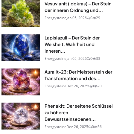
Vesuvianit (Idokras) – Der Stein
der inneren Ordnung und...
Energysteine
Jan 05, 2026
0
29
Lapislazuli – Der Stein der
Weisheit, Wahrheit und
inneren...
Energysteine
Jan 05, 2026
0
33
Auralit-23: Der Meisterstein der
Transformation und des...
Energysteine
Dez 26, 2025
0
20
Phenakit: Der seltene Schlüssel
zu höheren
Bewusstseinsebenen...
Energysteine
Dez 26, 2025
0
36