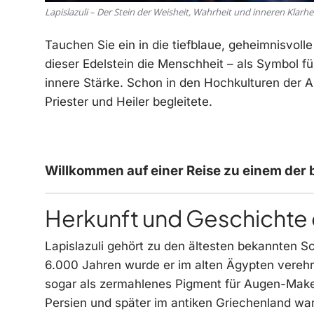
Lapislazuli – Der Stein der Weisheit, Wahrheit und inneren Klarhe
Tauchen Sie ein in die tiefblaue, geheimnisvolle
dieser Edelstein die Menschheit – als Symbol für
innere Stärke. Schon in den Hochkulturen der Anti
Priester und Heiler begleitete.
Willkommen auf einer Reise zu einem der 
Herkunft und Geschichte d
Lapislazuli gehört zu den ältesten bekannten S
6.000 Jahren wurde er im alten Ägypten verehr
sogar als zermahlenes Pigment für Augen-Mak
Persien und später im antiken Griechenland war