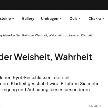
steine
Gallery
Umfragen
Quiz
Chakra
apislazuli – Der Stein der Weisheit, Wahrheit und inneren Klarheit
 der Weisheit, Wahrheit
oldenen Pyrit-Einschlüssen, der seit
nere Klarheit geschätzt wird. Erfahren Sie mehr
einigung und Aufladung dieses besonderen
r
0
33