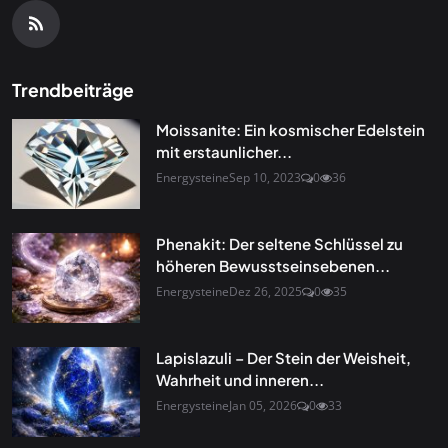
Trendbeiträge
Moissanite: Ein kosmischer Edelstein
mit erstaunlicher...
Energysteine
Sep 10, 2023
0
36
Phenakit: Der seltene Schlüssel zu
höheren Bewusstseinsebenen...
Energysteine
Dez 26, 2025
0
35
Lapislazuli – Der Stein der Weisheit,
Wahrheit und inneren...
Energysteine
Jan 05, 2026
0
33