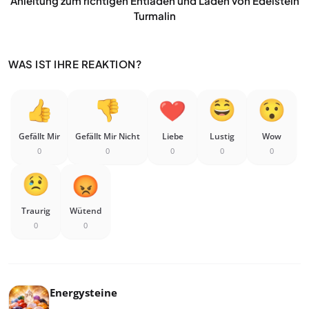
Anleitung zum richtigen Entladen und Laden von Edelstein
Turmalin
WAS IST IHRE REAKTION?
Gefällt Mir
Gefällt Mir Nicht
Liebe
Lustig
Wow
0
0
0
0
0
Traurig
Wütend
0
0
Energysteine