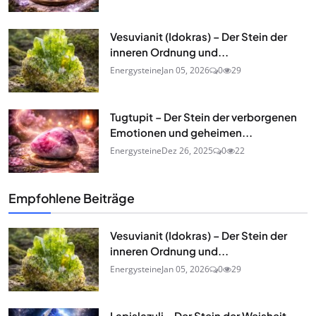
Vesuvianit (Idokras) – Der Stein der
inneren Ordnung und...
Energysteine
Jan 05, 2026
0
29
Tugtupit – Der Stein der verborgenen
Emotionen und geheimen...
Energysteine
Dez 26, 2025
0
22
Empfohlene Beiträge
Vesuvianit (Idokras) – Der Stein der
inneren Ordnung und...
Energysteine
Jan 05, 2026
0
29
Lapislazuli – Der Stein der Weisheit,