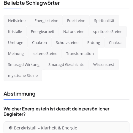
Beliebte Schlagwörter
Heilsteine
Energiesteine
Edelsteine
Spiritualität
Kristalle
Energiearbeit
Natursteine
spirituelle Steine
Umfrage
Chakren
Schutzsteine
Erdung
Chakra
Meinung
seltene Steine
Transformation
Smaragd Wirkung
Smaragd Geschichte
Wissenstest
mystische Steine
Abstimmung
Welcher Energiestein ist derzeit dein persönlicher
Begleiter?
🔘 Bergkristall – Klarheit & Energie