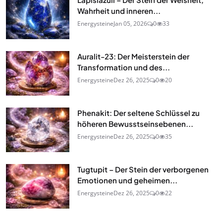
Wahrheit und inneren...
Energysteine
Jan 05, 2026
0
33
Auralit-23: Der Meisterstein der
Transformation und des...
Energysteine
Dez 26, 2025
0
20
Phenakit: Der seltene Schlüssel zu
höheren Bewusstseinsebenen...
Energysteine
Dez 26, 2025
0
35
Tugtupit – Der Stein der verborgenen
Emotionen und geheimen...
Energysteine
Dez 26, 2025
0
22