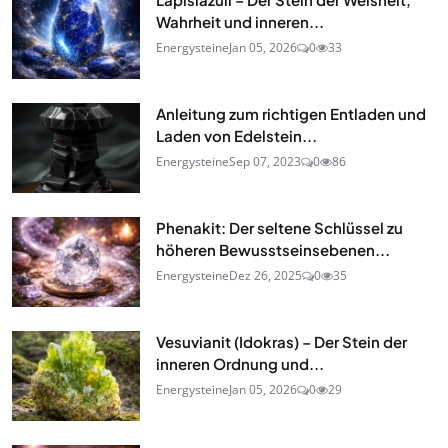
Wahrheit und inneren...
Energysteine
Jan 05, 2026
0
33
Anleitung zum richtigen Entladen und
Laden von Edelstein...
Energysteine
Sep 07, 2023
0
86
Phenakit: Der seltene Schlüssel zu
höheren Bewusstseinsebenen...
Energysteine
Dez 26, 2025
0
35
Vesuvianit (Idokras) – Der Stein der
inneren Ordnung und...
Energysteine
Jan 05, 2026
0
29