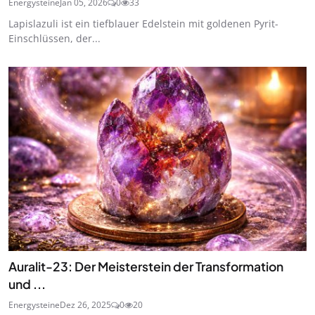
Energysteine
Jan 05, 2026
0
33
Lapislazuli ist ein tiefblauer Edelstein mit goldenen Pyrit-
Einschlüssen, der...
Auralit-23: Der Meisterstein der Transformation
und ...
Energysteine
Dez 26, 2025
0
20