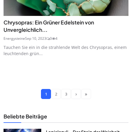
Chrysopras: Ein Grüner Edelstein von
Unvergleichlich...
Energysteine
Sep 10, 2023
0
4
Tauchen Sie ein in die strahlende Welt des Chrysopras, einem
leuchtenden grün...
›
»
1
2
3
Beliebte Beiträge
Lapislazuli – Der Stein der Weisheit,