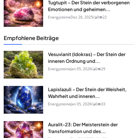
Tugtupit – Der Stein der verborgenen
Emotionen und geheimen...
Energysteine
Dez 26, 2025
0
22
Empfohlene Beiträge
Vesuvianit (Idokras) – Der Stein der
inneren Ordnung und...
Energysteine
Jan 05, 2026
0
29
Lapislazuli – Der Stein der Weisheit,
Wahrheit und inneren...
Energysteine
Jan 05, 2026
0
33
Auralit-23: Der Meisterstein der
Transformation und des...