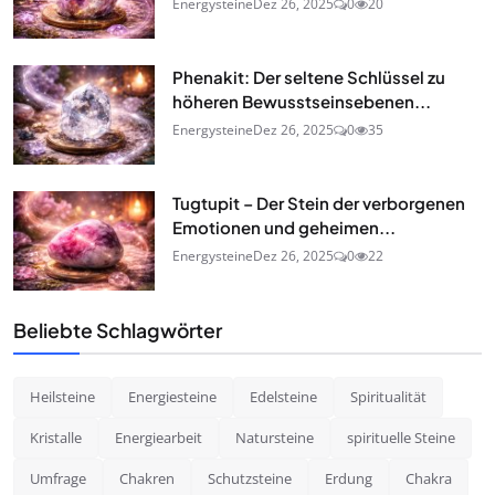
Energysteine
Dez 26, 2025
0
20
Phenakit: Der seltene Schlüssel zu
höheren Bewusstseinsebenen...
Energysteine
Dez 26, 2025
0
35
Tugtupit – Der Stein der verborgenen
Emotionen und geheimen...
Energysteine
Dez 26, 2025
0
22
Beliebte Schlagwörter
Heilsteine
Energiesteine
Edelsteine
Spiritualität
Kristalle
Energiearbeit
Natursteine
spirituelle Steine
Umfrage
Chakren
Schutzsteine
Erdung
Chakra