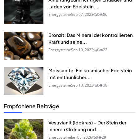
Laden von Edelstein...
Energysteine
Sep 07, 2023
0
86
Bronzit: Das Mineral der kontrollierten
Kraft und seine...
Energysteine
Sep 10, 2023
0
22
Moissanite: Ein kosmischer Edelstein
mit erstaunlicher...
Energysteine
Sep 10, 2023
0
38
Empfohlene Beiträge
Vesuvianit (Idokras) – Der Stein der
inneren Ordnung und...
Energysteine
Jan 05, 2026
0
29