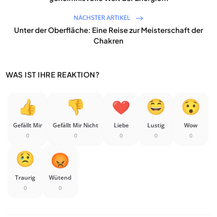
NÄCHSTER ARTIKEL
Unter der Oberfläche: Eine Reise zur Meisterschaft der
Chakren
WAS IST IHRE REAKTION?
Gefällt Mir
Gefällt Mir Nicht
Liebe
Lustig
Wow
0
0
0
0
0
Traurig
Wütend
0
0