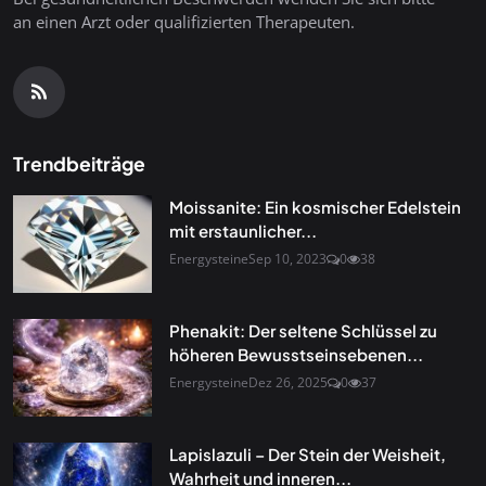
an einen Arzt oder qualifizierten Therapeuten.
Trendbeiträge
Moissanite: Ein kosmischer Edelstein
mit erstaunlicher...
Energysteine
Sep 10, 2023
0
38
Phenakit: Der seltene Schlüssel zu
höheren Bewusstseinsebenen...
Energysteine
Dez 26, 2025
0
37
Lapislazuli – Der Stein der Weisheit,
Wahrheit und inneren...