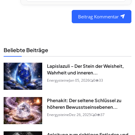
Beitrag Kommentar
Beliebte Beiträge
Lapislazuli – Der Stein der Weisheit,
Wahrheit und inneren...
Energysteine
Jan 05, 2026
0
33
Phenakit: Der seltene Schlüssel zu
höheren Bewusstseinsebenen...
Energysteine
Dez 26, 2025
0
37
Anleitung zum richtigen Entladen und