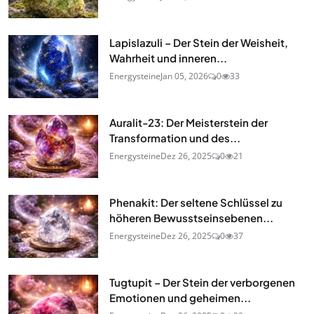
Lapislazuli – Der Stein der Weisheit,
Wahrheit und inneren...
Energysteine
Jan 05, 2026
0
33
Auralit-23: Der Meisterstein der
Transformation und des...
Energysteine
Dez 26, 2025
0
21
Phenakit: Der seltene Schlüssel zu
höheren Bewusstseinsebenen...
Energysteine
Dez 26, 2025
0
37
Tugtupit – Der Stein der verborgenen
Emotionen und geheimen...