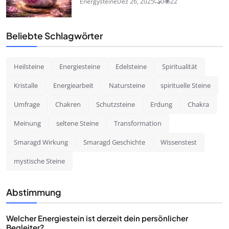
Energysteine
Dez 26, 2025
0
22
Beliebte Schlagwörter
Heilsteine
Energiesteine
Edelsteine
Spiritualität
Kristalle
Energiearbeit
Natursteine
spirituelle Steine
Umfrage
Chakren
Schutzsteine
Erdung
Chakra
Meinung
seltene Steine
Transformation
Smaragd Wirkung
Smaragd Geschichte
Wissenstest
mystische Steine
Abstimmung
Welcher Energiestein ist derzeit dein persönlicher
Begleiter?